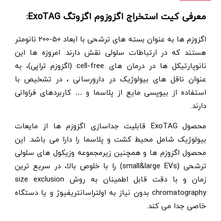
معرفی کیت استخراج اگزوزوم اگزوتگ ExoTAG:
اگزوزم ها به عنوان بسته های ترشحی با ابعاد 50-200 نانومتر
هستند که در ارتباطات سلولی نقش دارند. امروزه ها این
نانوپارتیکل ها در درمان های cell-free (اگزوزم تراپی)، به
عنوان ناقل های بیولوژیک در دارورسانی ، در تشخیص با
استفاده از بیوپسی مایع از پلاسما و … کاربردهای فراوانی
دارند.
محصول ExoTAG قابلیت جداسازی اگزوزم ها از مایعات
بیولوژیک شامل محیط کشت و پلاسما را دارا می باشد. این
محصول اگزوزم ها و همچنین زیرمجموعه وزیکول های سلولی
ترشحی (small&large EVs) را با خلوص بالا، در سریع ترین
زمان و با دقت قابل اطمینان به روش size exclusion
chromatography بدون نیاز به اولتراسانتریفیوژ و یا دستگاه
خاصی جدا می کند.