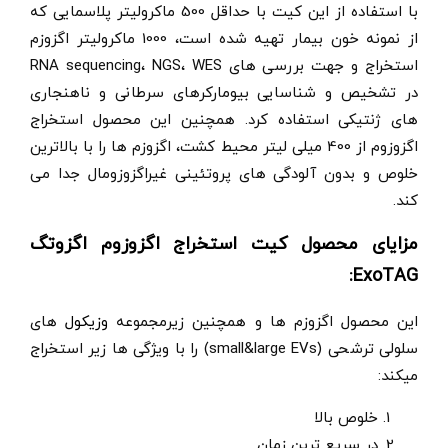
با استفاده از این کیت با حداقل 500 ماکرولیتر پلاسمایی که
از نمونه خون بیمار تهیه شده است، 1000 ماکرولیتر اگزوزم
استخراج و جهت بررسی های RNA sequencing، NGS، WES
در تشخیص و شناسایی بیومارکرهای سرطانی و ناهنجاری
های ژنتیکی استفاده کرد. همچنین این محصول استخراج
اگزوزوم از 400 میلی لیتر محیط کشت، اگزوزم ها را با بالاترین
خلوص و بدون آلودگی های پروتئینی غیراگزوزومال جدا می
کند.
مزایای محصول
کیت استخراج اگزوزوم اگزوتگ
:
ExoTAG
این محصول اگزوزم ها و همچنین زیرمجموعه
وزیکول
های
سلولی ترشحی (small&large EVs) را با ویژگی ها زیر استخراج
میکند:
خلوص بالا
در سریع ترین زمان